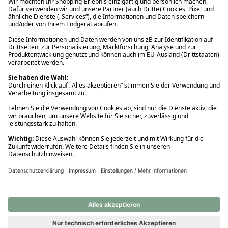
Ups! Da ist etwas schiefgelaufen. Bitte die Seite neu laden oder
nochmals versuchen.
Ups! Da ist etwas schiefgelaufen. Bitte die Seite neu laden oder
nochmals versuchen.
Ups! Da ist etwas schiefgelaufen. Bitte die Seite neu laden oder