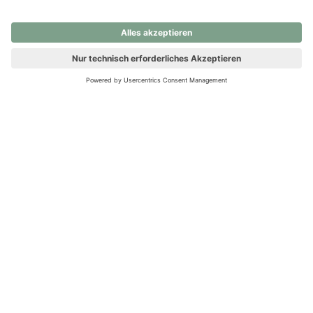
nochmals versuchen.
Ups! Da ist etwas schiefgelaufen. Bitte die Seite neu laden oder
nochmals versuchen.