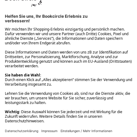
Ups! Da ist etwas schiefgelaufen. Bitte die Seite neu laden oder
nochmals versuchen.
Ups! Da ist etwas schiefgelaufen. Bitte die Seite neu laden oder