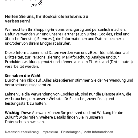
Ups! Da ist etwas schiefgelaufen. Bitte die Seite neu laden oder
nochmals versuchen.
Ups! Da ist etwas schiefgelaufen. Bitte die Seite neu laden oder