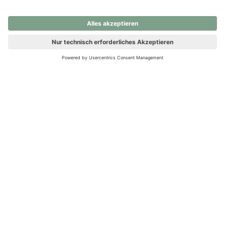
nochmals versuchen.
Ups! Da ist etwas schiefgelaufen. Bitte die Seite neu laden oder
nochmals versuchen.