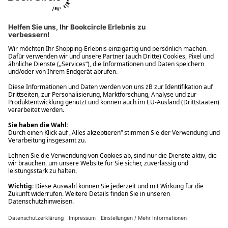
Ups! Da ist etwas schiefgelaufen. Bitte die Seite neu laden oder
nochmals versuchen.
Ups! Da ist etwas schiefgelaufen. Bitte die Seite neu laden oder