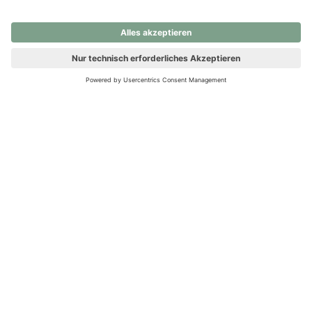
nochmals versuchen.
Ups! Da ist etwas schiefgelaufen. Bitte die Seite neu laden oder
nochmals versuchen.