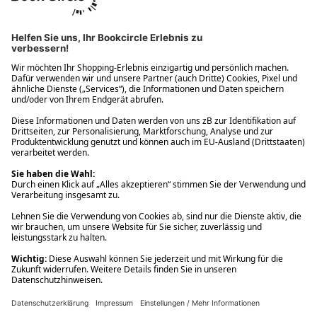
Ups! Da ist etwas schiefgelaufen. Bitte die Seite neu laden oder
nochmals versuchen.
Ups! Da ist etwas schiefgelaufen. Bitte die Seite neu laden oder