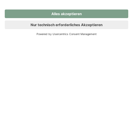
nochmals versuchen.
Ups! Da ist etwas schiefgelaufen. Bitte die Seite neu laden oder
nochmals versuchen.