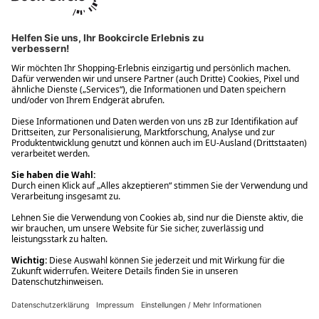
Ups! Da ist etwas schiefgelaufen. Bitte die Seite neu laden oder
nochmals versuchen.
Ups! Da ist etwas schiefgelaufen. Bitte die Seite neu laden oder