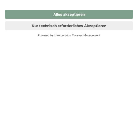
nochmals versuchen.
Ups! Da ist etwas schiefgelaufen. Bitte die Seite neu laden oder
nochmals versuchen.