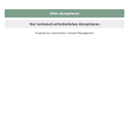
nochmals versuchen.
Ups! Da ist etwas schiefgelaufen. Bitte die Seite neu laden oder
nochmals versuchen.