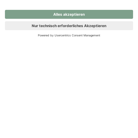
nochmals versuchen.
Ups! Da ist etwas schiefgelaufen. Bitte die Seite neu laden oder
nochmals versuchen.