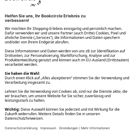
Ups! Da ist etwas schiefgelaufen. Bitte die Seite neu laden oder
nochmals versuchen.
Ups! Da ist etwas schiefgelaufen. Bitte die Seite neu laden oder