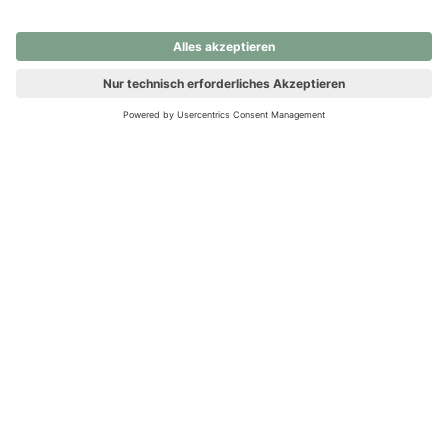
nochmals versuchen.
Ups! Da ist etwas schiefgelaufen. Bitte die Seite neu laden oder
nochmals versuchen.