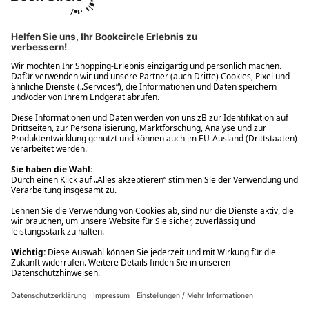
Ups! Da ist etwas schiefgelaufen. Bitte die Seite neu laden oder
nochmals versuchen.
Ups! Da ist etwas schiefgelaufen. Bitte die Seite neu laden oder