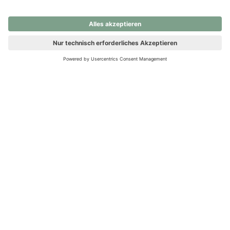
nochmals versuchen.
Ups! Da ist etwas schiefgelaufen. Bitte die Seite neu laden oder
nochmals versuchen.