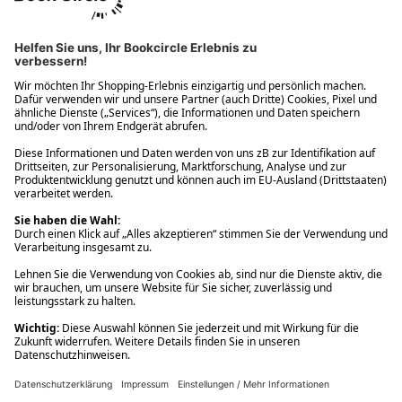
Ups! Da ist etwas schiefgelaufen. Bitte die Seite neu laden oder
nochmals versuchen.
Ups! Da ist etwas schiefgelaufen. Bitte die Seite neu laden oder