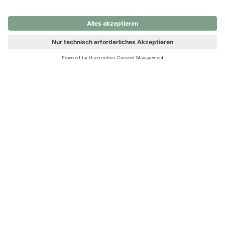
nochmals versuchen.
Ups! Da ist etwas schiefgelaufen. Bitte die Seite neu laden oder
nochmals versuchen.