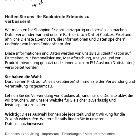
Ups! Da ist etwas schiefgelaufen. Bitte die Seite neu laden oder
nochmals versuchen.
Ups! Da ist etwas schiefgelaufen. Bitte die Seite neu laden oder