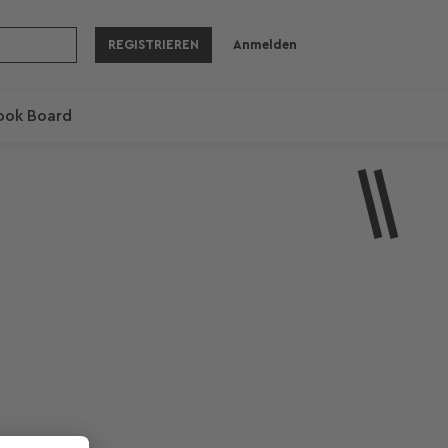
REGISTRIEREN
Anmelden
ook Board