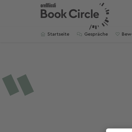
Startseite
Gespräche
Bew