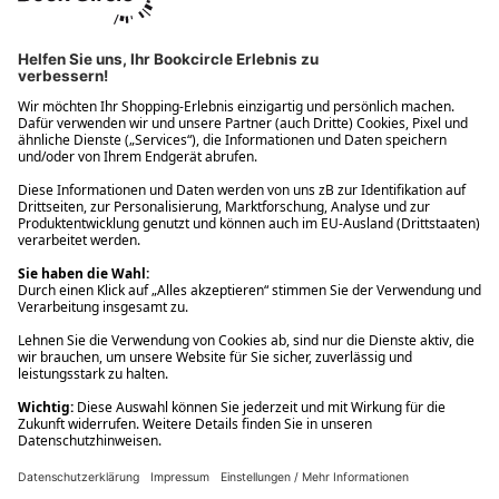
Ups! Da ist etwas schiefgelaufen. Bitte die Seite neu laden oder
nochmals versuchen.
Ups! Da ist etwas schiefgelaufen. Bitte die Seite neu laden oder