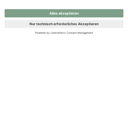
nochmals versuchen.
Ups! Da ist etwas schiefgelaufen. Bitte die Seite neu laden oder
nochmals versuchen.