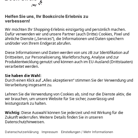
Ups! Da ist etwas schiefgelaufen. Bitte die Seite neu laden oder
nochmals versuchen.
Ups! Da ist etwas schiefgelaufen. Bitte die Seite neu laden oder