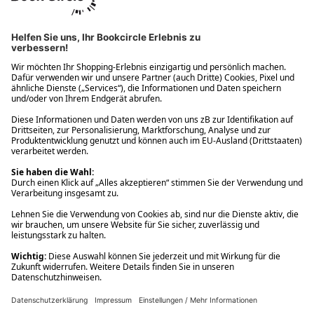
Ups! Da ist etwas schiefgelaufen. Bitte die Seite neu laden oder
nochmals versuchen.
Ups! Da ist etwas schiefgelaufen. Bitte die Seite neu laden oder