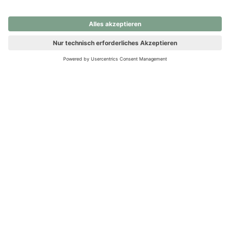
nochmals versuchen.
Ups! Da ist etwas schiefgelaufen. Bitte die Seite neu laden oder
nochmals versuchen.