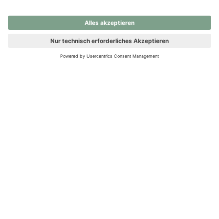
nochmals versuchen.
Ups! Da ist etwas schiefgelaufen. Bitte die Seite neu laden oder
nochmals versuchen.