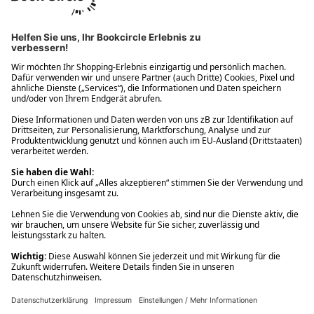
Ups! Da ist etwas schiefgelaufen. Bitte die Seite neu laden oder
nochmals versuchen.
Ups! Da ist etwas schiefgelaufen. Bitte die Seite neu laden oder