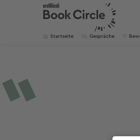
Startseite
Gespräche
Bew