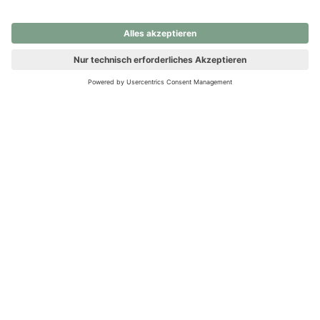
nochmals versuchen.
Ups! Da ist etwas schiefgelaufen. Bitte die Seite neu laden oder
nochmals versuchen.