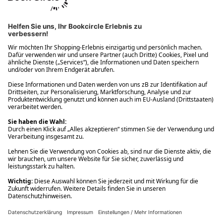
Ups! Da ist etwas schiefgelaufen. Bitte die Seite neu laden oder
nochmals versuchen.
Ups! Da ist etwas schiefgelaufen. Bitte die Seite neu laden oder