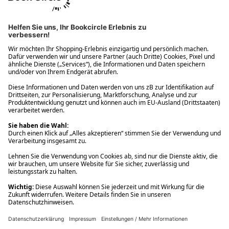
Ups! Da ist etwas schiefgelaufen. Bitte die Seite neu laden oder
nochmals versuchen.
Ups! Da ist etwas schiefgelaufen. Bitte die Seite neu laden oder