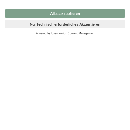
nochmals versuchen.
Ups! Da ist etwas schiefgelaufen. Bitte die Seite neu laden oder
nochmals versuchen.