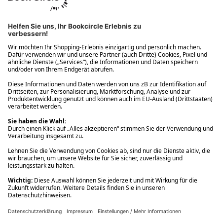
Ups! Da ist etwas schiefgelaufen. Bitte die Seite neu laden oder
nochmals versuchen.
Ups! Da ist etwas schiefgelaufen. Bitte die Seite neu laden oder