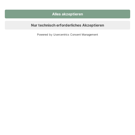
nochmals versuchen.
Ups! Da ist etwas schiefgelaufen. Bitte die Seite neu laden oder
nochmals versuchen.