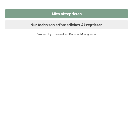
nochmals versuchen.
Ups! Da ist etwas schiefgelaufen. Bitte die Seite neu laden oder
nochmals versuchen.