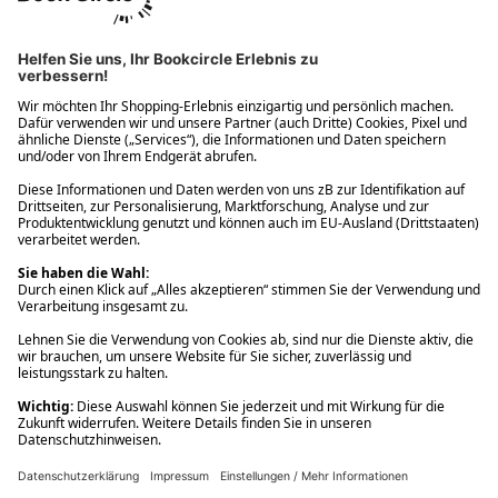
Ups! Da ist etwas schiefgelaufen. Bitte die Seite neu laden oder
nochmals versuchen.
Ups! Da ist etwas schiefgelaufen. Bitte die Seite neu laden oder