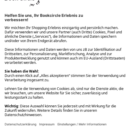
Ups! Da ist etwas schiefgelaufen. Bitte die Seite neu laden oder
nochmals versuchen.
Ups! Da ist etwas schiefgelaufen. Bitte die Seite neu laden oder