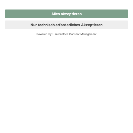
nochmals versuchen.
Ups! Da ist etwas schiefgelaufen. Bitte die Seite neu laden oder
nochmals versuchen.