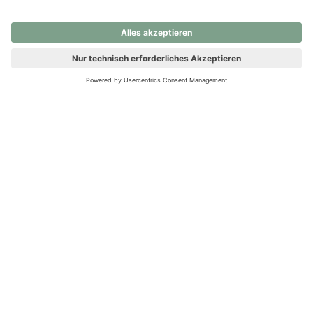
nochmals versuchen.
Ups! Da ist etwas schiefgelaufen. Bitte die Seite neu laden oder
nochmals versuchen.