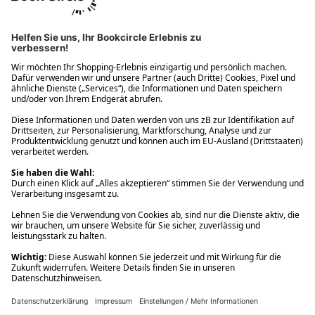
Ups! Da ist etwas schiefgelaufen. Bitte die Seite neu laden oder
nochmals versuchen.
Ups! Da ist etwas schiefgelaufen. Bitte die Seite neu laden oder