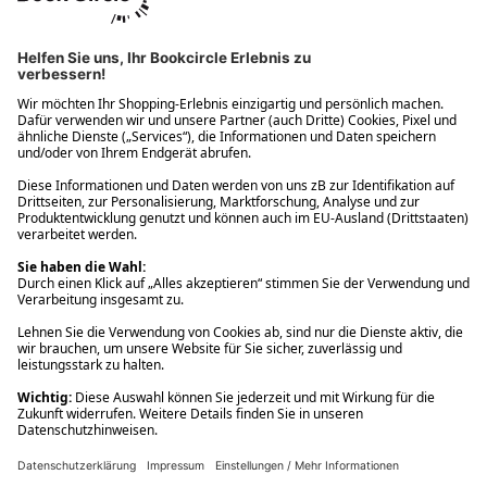
Ups! Da ist etwas schiefgelaufen. Bitte die Seite neu laden oder
nochmals versuchen.
Ups! Da ist etwas schiefgelaufen. Bitte die Seite neu laden oder