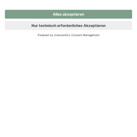
nochmals versuchen.
Ups! Da ist etwas schiefgelaufen. Bitte die Seite neu laden oder
nochmals versuchen.