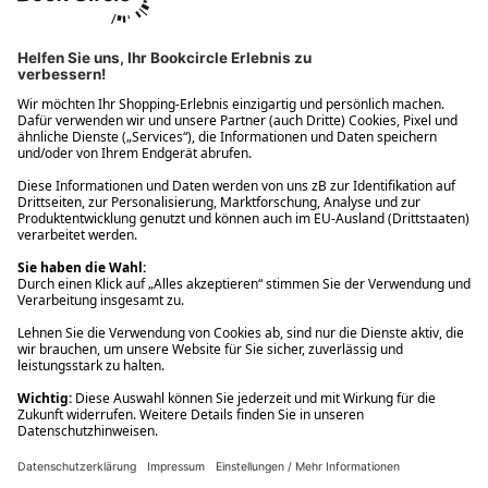
Ups! Da ist etwas schiefgelaufen. Bitte die Seite neu laden oder
nochmals versuchen.
Ups! Da ist etwas schiefgelaufen. Bitte die Seite neu laden oder