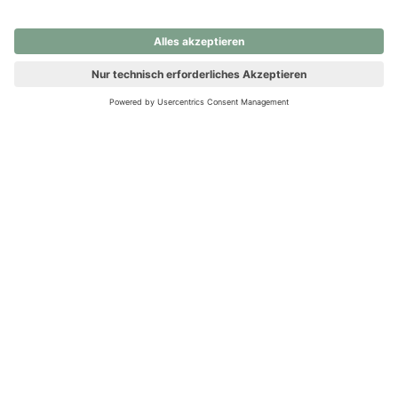
nochmals versuchen.
Ups! Da ist etwas schiefgelaufen. Bitte die Seite neu laden oder
nochmals versuchen.