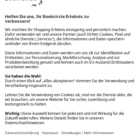
Ups! Da ist etwas schiefgelaufen. Bitte die Seite neu laden oder
nochmals versuchen.
Ups! Da ist etwas schiefgelaufen. Bitte die Seite neu laden oder