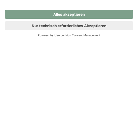
nochmals versuchen.
Ups! Da ist etwas schiefgelaufen. Bitte die Seite neu laden oder
nochmals versuchen.