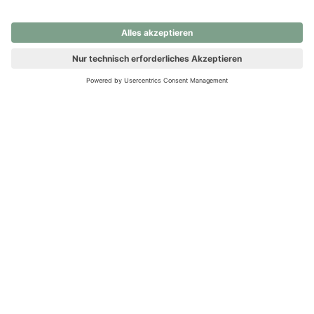
nochmals versuchen.
Ups! Da ist etwas schiefgelaufen. Bitte die Seite neu laden oder
nochmals versuchen.