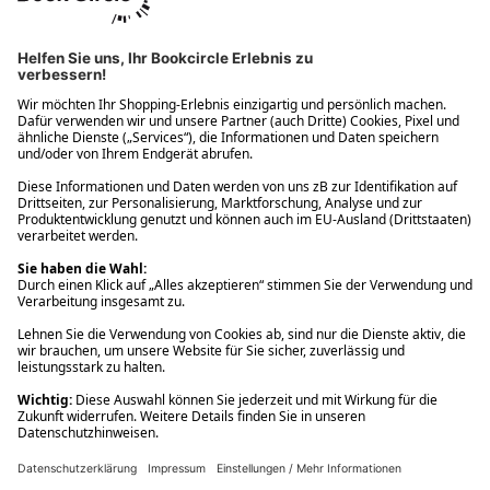
Ups! Da ist etwas schiefgelaufen. Bitte die Seite neu laden oder
nochmals versuchen.
Ups! Da ist etwas schiefgelaufen. Bitte die Seite neu laden oder