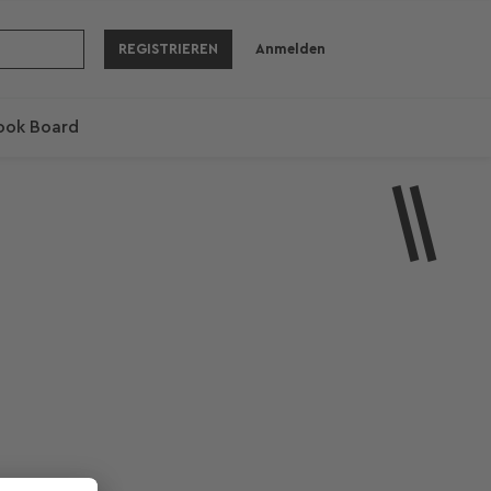
REGISTRIEREN
Anmelden
ook Board