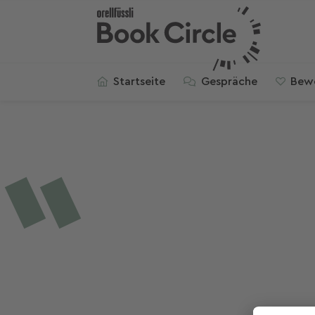
Startseite
Gespräche
Bew