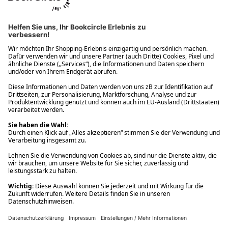
Ups! Da ist etwas schiefgelaufen. Bitte die Seite neu laden oder
nochmals versuchen.
Ups! Da ist etwas schiefgelaufen. Bitte die Seite neu laden oder