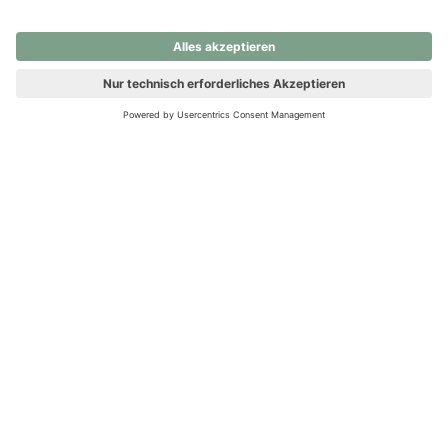
nochmals versuchen.
Ups! Da ist etwas schiefgelaufen. Bitte die Seite neu laden oder
nochmals versuchen.