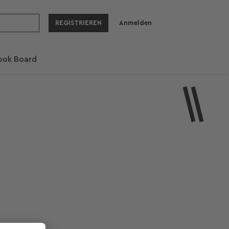
REGISTRIEREN
Anmelden
ook Board