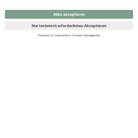
nochmals versuchen.
Ups! Da ist etwas schiefgelaufen. Bitte die Seite neu laden oder
nochmals versuchen.