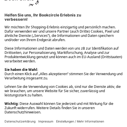
Ups! Da ist etwas schiefgelaufen. Bitte die Seite neu laden oder
nochmals versuchen.
Ups! Da ist etwas schiefgelaufen. Bitte die Seite neu laden oder