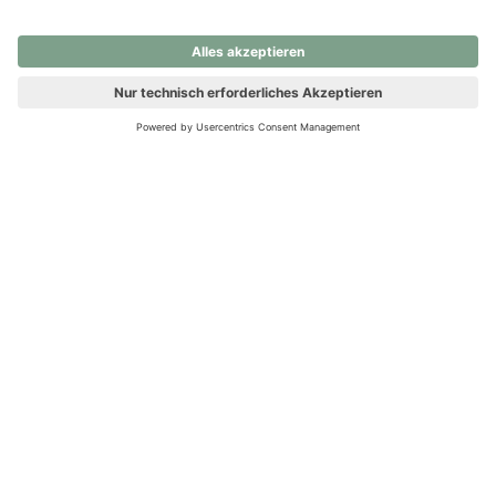
nochmals versuchen.
Ups! Da ist etwas schiefgelaufen. Bitte die Seite neu laden oder
nochmals versuchen.