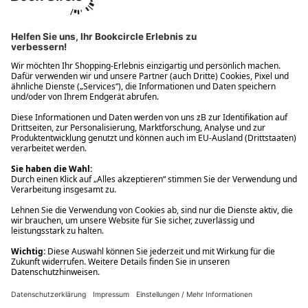
Ups! Da ist etwas schiefgelaufen. Bitte die Seite neu laden oder
nochmals versuchen.
Ups! Da ist etwas schiefgelaufen. Bitte die Seite neu laden oder