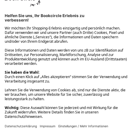
Ups! Da ist etwas schiefgelaufen. Bitte die Seite neu laden oder
nochmals versuchen.
Ups! Da ist etwas schiefgelaufen. Bitte die Seite neu laden oder