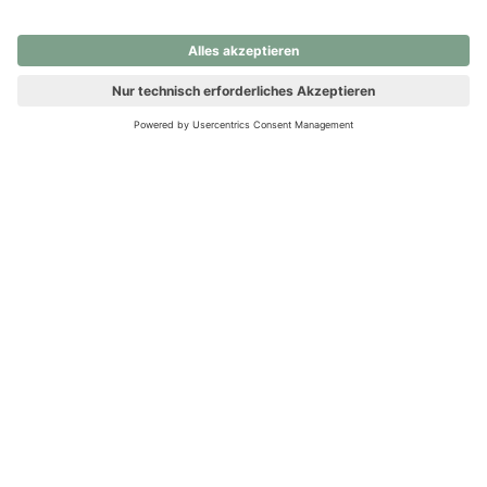
nochmals versuchen.
Ups! Da ist etwas schiefgelaufen. Bitte die Seite neu laden oder
nochmals versuchen.