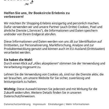
Ups! Da ist etwas schiefgelaufen. Bitte die Seite neu laden oder
nochmals versuchen.
Ups! Da ist etwas schiefgelaufen. Bitte die Seite neu laden oder