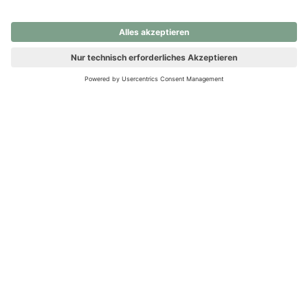
nochmals versuchen.
Ups! Da ist etwas schiefgelaufen. Bitte die Seite neu laden oder
nochmals versuchen.