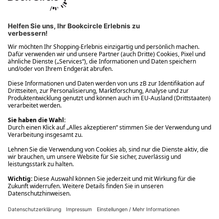
Ups! Da ist etwas schiefgelaufen. Bitte die Seite neu laden oder
nochmals versuchen.
Ups! Da ist etwas schiefgelaufen. Bitte die Seite neu laden oder