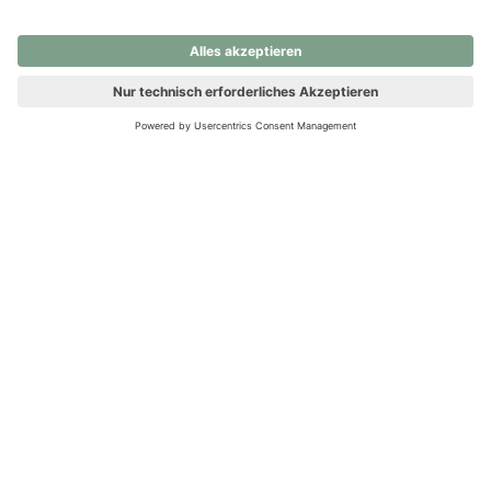
nochmals versuchen.
Ups! Da ist etwas schiefgelaufen. Bitte die Seite neu laden oder
nochmals versuchen.