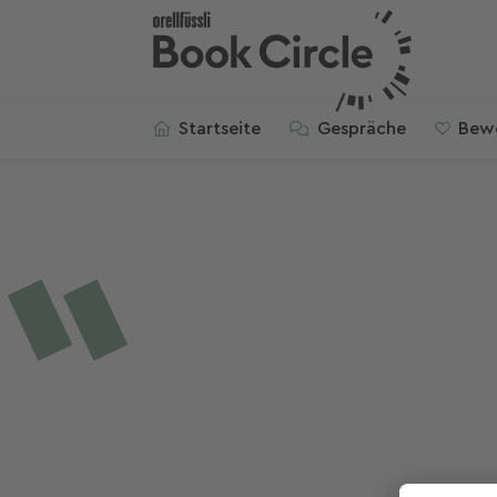
Startseite
Gespräche
Bew