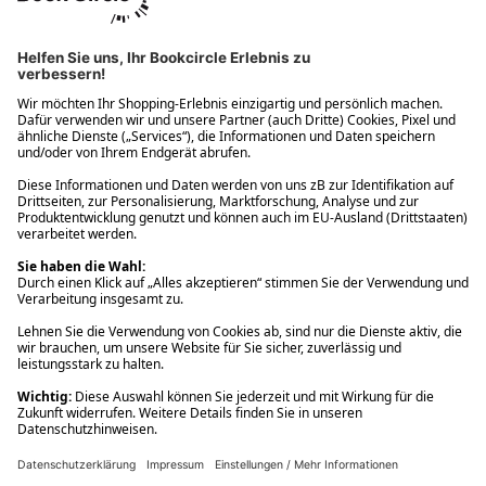
Ups! Da ist etwas schiefgelaufen. Bitte die Seite neu laden oder
nochmals versuchen.
Ups! Da ist etwas schiefgelaufen. Bitte die Seite neu laden oder