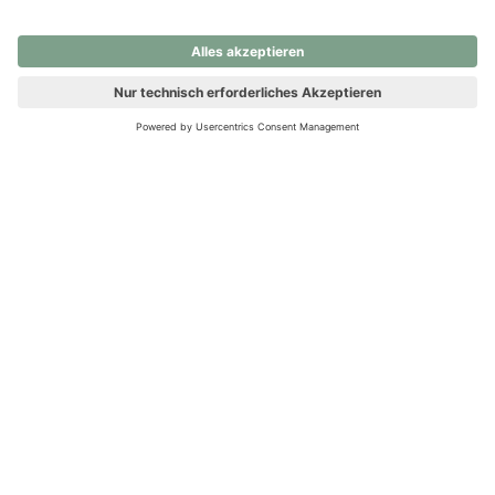
nochmals versuchen.
Ups! Da ist etwas schiefgelaufen. Bitte die Seite neu laden oder
nochmals versuchen.