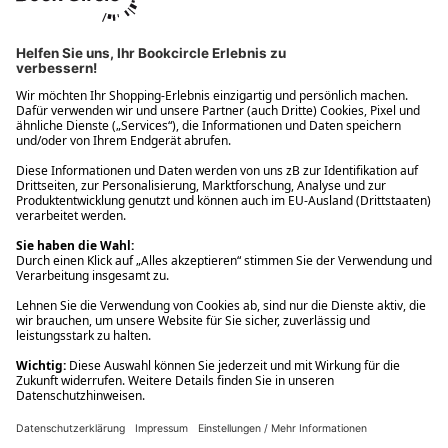
Ups! Da ist etwas schiefgelaufen. Bitte die Seite neu laden oder
nochmals versuchen.
Ups! Da ist etwas schiefgelaufen. Bitte die Seite neu laden oder