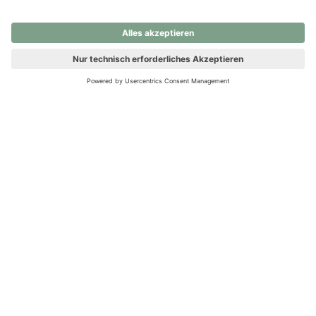
nochmals versuchen.
Ups! Da ist etwas schiefgelaufen. Bitte die Seite neu laden oder
nochmals versuchen.