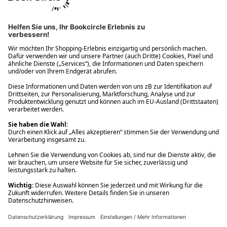
Ups! Da ist etwas schiefgelaufen. Bitte die Seite neu laden oder
nochmals versuchen.
Ups! Da ist etwas schiefgelaufen. Bitte die Seite neu laden oder