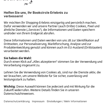
Ups! Da ist etwas schiefgelaufen. Bitte die Seite neu laden oder
nochmals versuchen.
Ups! Da ist etwas schiefgelaufen. Bitte die Seite neu laden oder