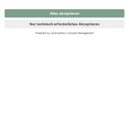
nochmals versuchen.
Ups! Da ist etwas schiefgelaufen. Bitte die Seite neu laden oder
nochmals versuchen.