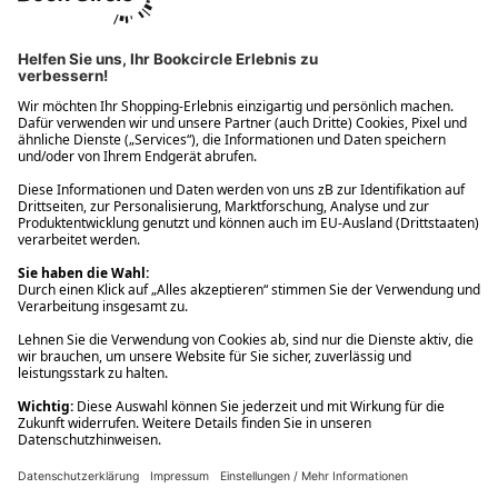
Ups! Da ist etwas schiefgelaufen. Bitte die Seite neu laden oder
nochmals versuchen.
Ups! Da ist etwas schiefgelaufen. Bitte die Seite neu laden oder