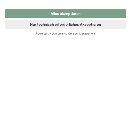
nochmals versuchen.
Ups! Da ist etwas schiefgelaufen. Bitte die Seite neu laden oder
nochmals versuchen.