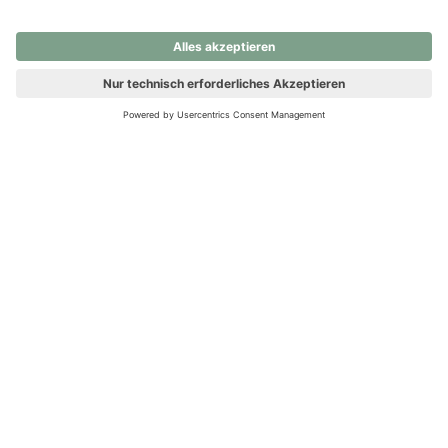
nochmals versuchen.
Ups! Da ist etwas schiefgelaufen. Bitte die Seite neu laden oder
nochmals versuchen.