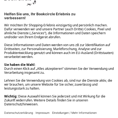
Ups! Da ist etwas schiefgelaufen. Bitte die Seite neu laden oder
nochmals versuchen.
Ups! Da ist etwas schiefgelaufen. Bitte die Seite neu laden oder