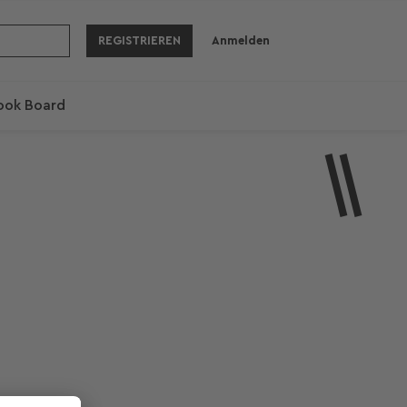
REGISTRIEREN
Anmelden
ook Board