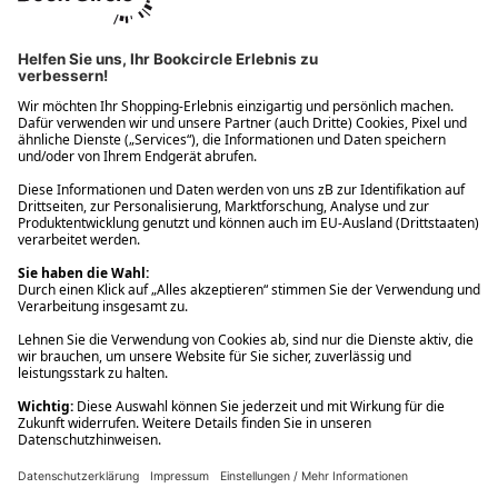
Ups! Da ist etwas schiefgelaufen. Bitte die Seite neu laden oder
nochmals versuchen.
Ups! Da ist etwas schiefgelaufen. Bitte die Seite neu laden oder