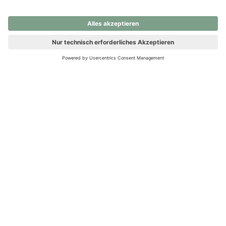
nochmals versuchen.
Ups! Da ist etwas schiefgelaufen. Bitte die Seite neu laden oder
nochmals versuchen.