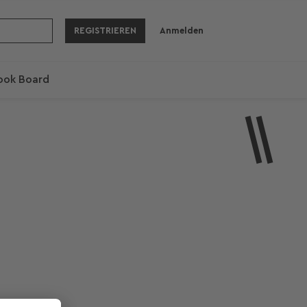
REGISTRIEREN
Anmelden
ook Board