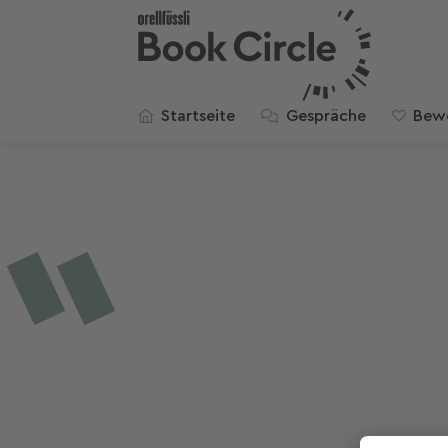
Startseite
Gespräche
Bew