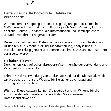
Ups! Da ist etwas schiefgelaufen. Bitte die Seite neu laden oder
nochmals versuchen.
Ups! Da ist etwas schiefgelaufen. Bitte die Seite neu laden oder