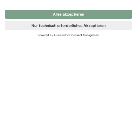
nochmals versuchen.
Ups! Da ist etwas schiefgelaufen. Bitte die Seite neu laden oder
nochmals versuchen.