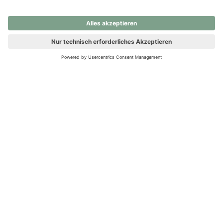
nochmals versuchen.
Ups! Da ist etwas schiefgelaufen. Bitte die Seite neu laden oder
nochmals versuchen.