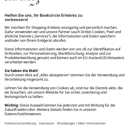
Ups! Da ist etwas schiefgelaufen. Bitte die Seite neu laden oder
nochmals versuchen.
Ups! Da ist etwas schiefgelaufen. Bitte die Seite neu laden oder