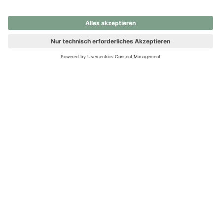
nochmals versuchen.
Ups! Da ist etwas schiefgelaufen. Bitte die Seite neu laden oder
nochmals versuchen.