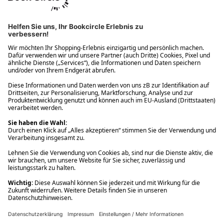
Ups! Da ist etwas schiefgelaufen. Bitte die Seite neu laden oder
nochmals versuchen.
Ups! Da ist etwas schiefgelaufen. Bitte die Seite neu laden oder