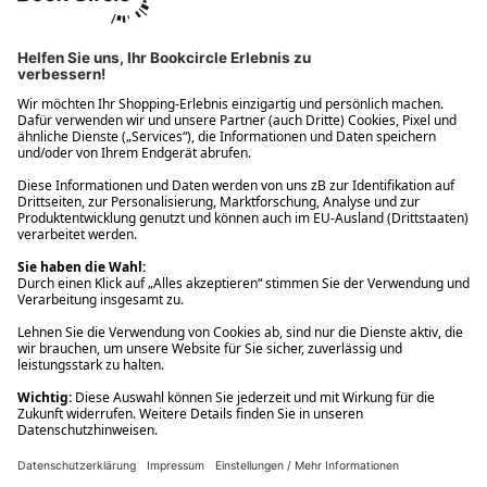
Ups! Da ist etwas schiefgelaufen. Bitte die Seite neu laden oder
nochmals versuchen.
Ups! Da ist etwas schiefgelaufen. Bitte die Seite neu laden oder