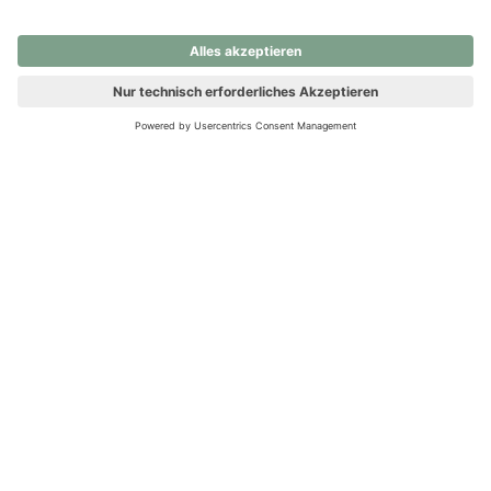
nochmals versuchen.
Ups! Da ist etwas schiefgelaufen. Bitte die Seite neu laden oder
nochmals versuchen.