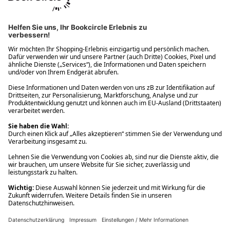
Ups! Da ist etwas schiefgelaufen. Bitte die Seite neu laden oder
nochmals versuchen.
Ups! Da ist etwas schiefgelaufen. Bitte die Seite neu laden oder