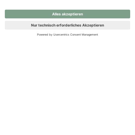
nochmals versuchen.
Ups! Da ist etwas schiefgelaufen. Bitte die Seite neu laden oder
nochmals versuchen.